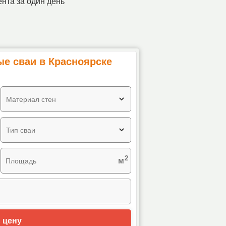
та за один день
ые сваи в Красноярске
Материал стен
Тип сваи
2
м
Площадь
 цену