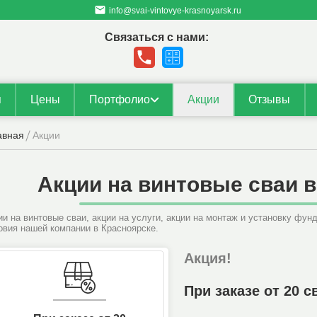
info@svai-vintovye-krasnoyarsk.ru
Связаться с нами:
я
Цены
Портфолио
Акции
Отзывы
Галерея
авная
Акции
Проекты
Акции на винтовые сваи 
ии на винтовые сваи, акции на услуги, акции на монтаж и установку фу
овия нашей компании в Красноярске.
Акция!
При заказе от 20 с